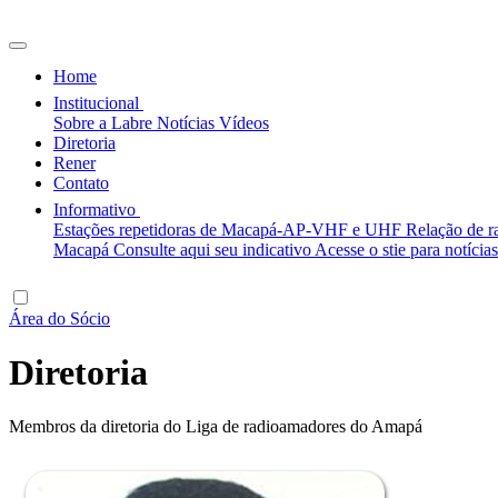
Home
Institucional
Sobre a Labre
Notícias
Vídeos
Diretoria
Rener
Contato
Informativo
Estações repetidoras de Macapá-AP-VHF e UHF
Relação de 
Macapá
Consulte aqui seu indicativo
Acesse o stie para notíci
Área do Sócio
Diretoria
Membros da diretoria do Liga de radioamadores do Amapá